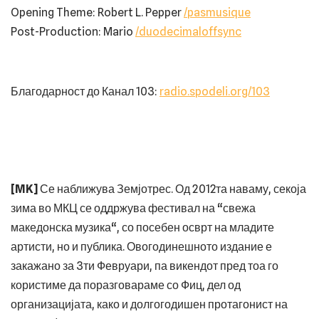
⁠⁠Opening Theme: Robert L. Pepper
/pasmusique
Post-Production: Mario
/duodecimaloffsync
Благодарност до Канал 103: ⁠
radio.spodeli.org/103
[MK]
Се наближува Земјотрес. Од 2012та наваму, секоја
зима во МКЦ се оддржува фестивал на “свежа
македонска музика“, со посебен осврт на младите
артисти, но и публика. Овогодинешното издание е
закажано за 3ти Февруари, па викендот пред тоа го
користиме да поразговараме со Фиц, дел од
организацијата, како и долгогодишен протагонист на