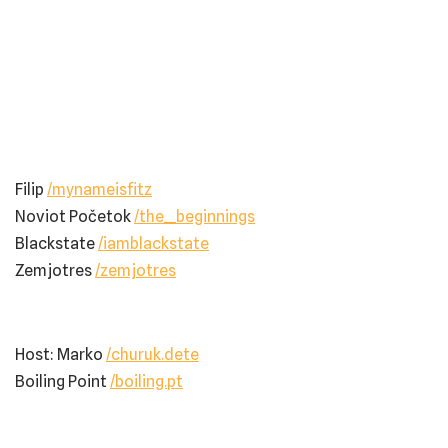
Filip
/mynameisfitz
Noviot Početok
/the__beginnings
Blackstate
/iamblackstate
Zemjotres
/zemjotres
Host: Marko ⁠
/churuk.dete⁠
Boiling Point
/boiling.pt