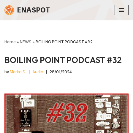
ENASPOT
Skip
to
content
Home
»
NEWS
»
BOILING POINT PODCAST #32
BOILING POINT PODCAST #32
by
Marko S.
Audio
28/01/2024